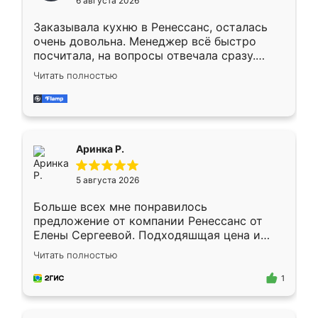
6 августа 2026
мебели буду заказывать только здесь.
Заказывала кухню в Ренессанс, осталась
очень довольна. Менеджер всё быстро
посчитала, на вопросы отвечала сразу.
Замерщик приехал в субботу, подошёл к
Читать полностью
делу со всей ответственностью. Собрали
за день, ребята работали аккуратно, даже
пыли почти не было. Качество отличное,
ящики ходят плавно, ничего не скрипит.
Всё подошло как влитое.
Аринка Р.
5 августа 2026
Больше всех мне понравилось
предложение от компании Ренессанс от
Елены Сергеевой. Подходяшщая цена и
короткие сроки изготовления. Приехавший
Читать полностью
для замера сотрудник Владислав
предложил по моему эскизу самый
1
подходящий вариант шкафа. Немного его
видоизменил, получилось даже лучше, чем