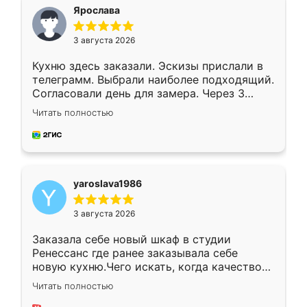
я хотела.
Ярослава
3 августа 2026
Кухню здесь заказали. Эскизы прислали в
телеграмм. Выбрали наиболее подходящий.
Согласовали день для замера. Через 3
недели кухня была уже готова. Остались
Читать полностью
довольны работой. Спасибо Ренессанс
мебель за качественную работу!
yaroslava1986
3 августа 2026
Заказала себе новый шкаф в студии
Ренессанс где ранее заказывала себе
новую кухню.Чего искать, когда качеством
вполне довольна. Служит кухня уже почти
Читать полностью
два года, нареканий нет.