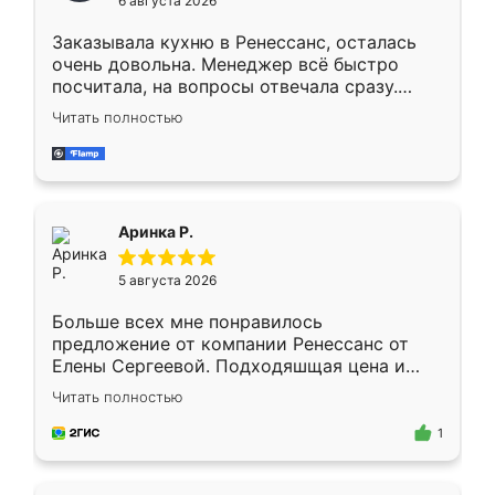
6 августа 2026
мебели буду заказывать только здесь.
Заказывала кухню в Ренессанс, осталась
очень довольна. Менеджер всё быстро
посчитала, на вопросы отвечала сразу.
Замерщик приехал в субботу, подошёл к
Читать полностью
делу со всей ответственностью. Собрали
за день, ребята работали аккуратно, даже
пыли почти не было. Качество отличное,
ящики ходят плавно, ничего не скрипит.
Всё подошло как влитое.
Аринка Р.
5 августа 2026
Больше всех мне понравилось
предложение от компании Ренессанс от
Елены Сергеевой. Подходяшщая цена и
короткие сроки изготовления. Приехавший
Читать полностью
для замера сотрудник Владислав
предложил по моему эскизу самый
1
подходящий вариант шкафа. Немного его
видоизменил, получилось даже лучше, чем