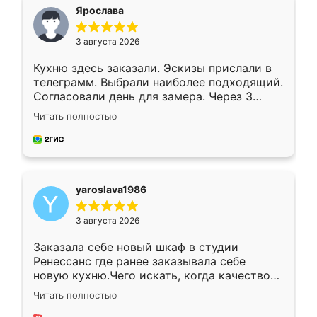
я хотела.
Ярослава
3 августа 2026
Кухню здесь заказали. Эскизы прислали в
телеграмм. Выбрали наиболее подходящий.
Согласовали день для замера. Через 3
недели кухня была уже готова. Остались
Читать полностью
довольны работой. Спасибо Ренессанс
мебель за качественную работу!
yaroslava1986
3 августа 2026
Заказала себе новый шкаф в студии
Ренессанс где ранее заказывала себе
новую кухню.Чего искать, когда качеством
вполне довольна. Служит кухня уже почти
Читать полностью
два года, нареканий нет.