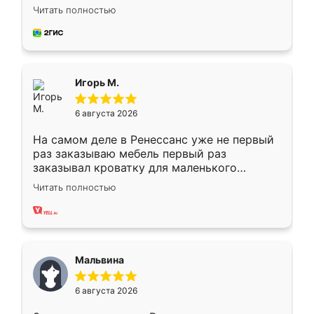
Замерщик приехал в субботу, подошёл к
Читать полностью
делу со всей ответственностью. Собрали
за день, ребята работали аккуратно, даже
пыли почти не было. Качество отличное,
ящики ходят плавно, ничего не скрипит.
Всё подошло как влитое.
Игорь М.
6 августа 2026
На самом деле в Ренессанс уже не первый
раз заказываю мебель первый раз
заказывал кроватку для маленького
ребёнка при его рождении ,во второй раз
Читать полностью
заказал шкаф-купе. По качеству очень
хорошее сборка достаточно быстрая,
также адекватные цены. До этого
сравнивал с разными конкурентами в этом
сегменте ,выбор у конкурентов куда
Мальвина
меньше, здесь же он более разнообразный.
Мне нравится ,если что-то потребуется из
6 августа 2026
мебели буду заказывать только здесь.