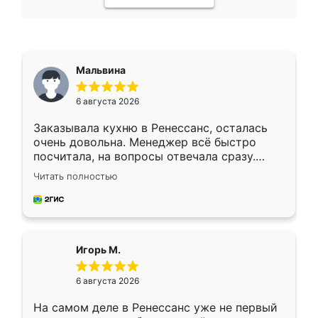
Мальвина
6 августа 2026
Заказывала кухню в Ренессанс, осталась
очень довольна. Менеджер всё быстро
посчитала, на вопросы отвечала сразу.
Замерщик приехал в субботу, подошёл к
Читать полностью
делу со всей ответственностью. Собрали
за день, ребята работали аккуратно, даже
пыли почти не было. Качество отличное,
ящики ходят плавно, ничего не скрипит.
Всё подошло как влитое.
Игорь М.
6 августа 2026
На самом деле в Ренессанс уже не первый