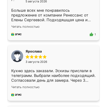
5 августа 2026
Больше всех мне понравилось
предложение от компании Ренессанс от
Елены Сергеевой. Подходяшщая цена и
короткие сроки изготовления. Приехавший
Читать полностью
для замера сотрудник Владислав
предложил по моему эскизу самый
1
подходящий вариант шкафа. Немного его
видоизменил, получилось даже лучше, чем
я хотела.
Ярослава
3 августа 2026
Кухню здесь заказали. Эскизы прислали в
телеграмм. Выбрали наиболее подходящий.
Согласовали день для замера. Через 3
недели кухня была уже готова. Остались
Читать полностью
довольны работой. Спасибо Ренессанс
мебель за качественную работу!