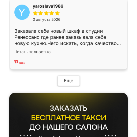
yaroslava1986
3 августа 2026
Заказала себе новый шкаф в студии
Ренессанс где ранее заказывала себе
новую кухню.Чего искать, когда качеством
вполне довольна. Служит кухня уже почти
Читать полностью
два года, нареканий нет.
Еще
ЗАКАЗАТЬ
БЕСПЛАТНОЕ ТАКСИ
ДО НАШЕГО САЛОНА