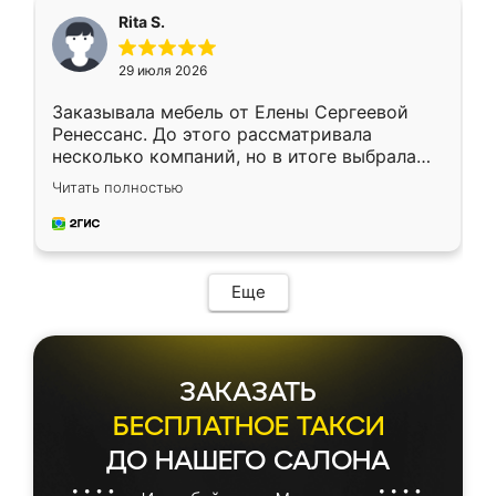
Rita S.
29 июля 2026
Заказывала мебель от Елены Сергеевой
Ренессанс. До этого рассматривала
несколько компаний, но в итоге выбрала
эту. Сначала обговорили условия, потом
Читать полностью
приехал замерщик, всё спокойно объяснил
и снял размеры. Изготовили в срок, с
доставкой тоже никаких проблем не
возникло. Сборку выполнили аккуратно,
мебель сразу встала на свое место без
Еще
каких-либо доработок. Качеством осталась
довольна, все выглядит так, как и ожидала.
ЗАКАЗАТЬ
БЕСПЛАТНОЕ ТАКСИ
ДО НАШЕГО САЛОНА