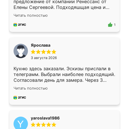
предложение от компании Ренессанс от
Елены Сергеевой. Подходяшщая цена и
короткие сроки изготовления. Приехавший
Читать полностью
для замера сотрудник Владислав
предложил по моему эскизу самый
1
подходящий вариант шкафа. Немного его
видоизменил, получилось даже лучше, чем
я хотела.
Ярослава
3 августа 2026
Кухню здесь заказали. Эскизы прислали в
телеграмм. Выбрали наиболее подходящий.
Согласовали день для замера. Через 3
недели кухня была уже готова. Остались
Читать полностью
довольны работой. Спасибо Ренессанс
мебель за качественную работу!
yaroslava1986