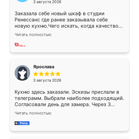
3 августа 2026
Заказала себе новый шкаф в студии
Ренессанс где ранее заказывала себе
новую кухню.Чего искать, когда качеством
вполне довольна. Служит кухня уже почти
Читать полностью
два года, нареканий нет.
Ярослава
3 августа 2026
Кухню здесь заказали. Эскизы прислали в
телеграмм. Выбрали наиболее подходящий.
Согласовали день для замера. Через 3
недели кухня была уже готова. Остались
Читать полностью
довольны работой. Спасибо Ренессанс
мебель за качественную работу!