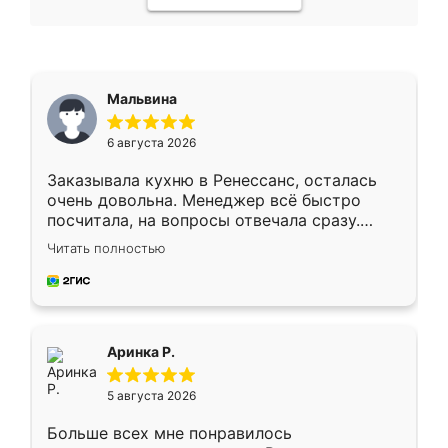
Мальвина
6 августа 2026
Заказывала кухню в Ренессанс, осталась
очень довольна. Менеджер всё быстро
посчитала, на вопросы отвечала сразу.
Замерщик приехал в субботу, подошёл к
Читать полностью
делу со всей ответственностью. Собрали
за день, ребята работали аккуратно, даже
пыли почти не было. Качество отличное,
ящики ходят плавно, ничего не скрипит.
Всё подошло как влитое.
Аринка Р.
5 августа 2026
Больше всех мне понравилось