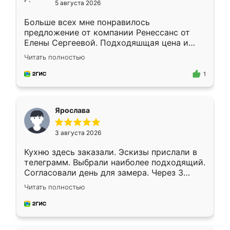
5 августа 2026
Больше всех мне понравилось
предложение от компании Ренессанс от
Елены Сергеевой. Подходяшщая цена и
короткие сроки изготовления. Приехавший
Читать полностью
для замера сотрудник Владислав
предложил по моему эскизу самый
1
подходящий вариант шкафа. Немного его
видоизменил, получилось даже лучше, чем
я хотела.
Ярослава
3 августа 2026
Кухню здесь заказали. Эскизы прислали в
телеграмм. Выбрали наиболее подходящий.
Согласовали день для замера. Через 3
недели кухня была уже готова. Остались
Читать полностью
довольны работой. Спасибо Ренессанс
мебель за качественную работу!