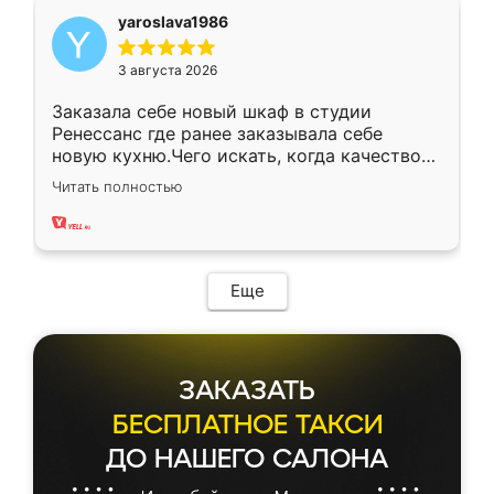
yaroslava1986
3 августа 2026
Заказала себе новый шкаф в студии
Ренессанс где ранее заказывала себе
новую кухню.Чего искать, когда качеством
вполне довольна. Служит кухня уже почти
Читать полностью
два года, нареканий нет.
Еще
ЗАКАЗАТЬ
БЕСПЛАТНОЕ ТАКСИ
ДО НАШЕГО САЛОНА