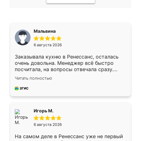
Мальвина
6 августа 2026
Заказывала кухню в Ренессанс, осталась
очень довольна. Менеджер всё быстро
посчитала, на вопросы отвечала сразу.
Замерщик приехал в субботу, подошёл к
Читать полностью
делу со всей ответственностью. Собрали
за день, ребята работали аккуратно, даже
пыли почти не было. Качество отличное,
ящики ходят плавно, ничего не скрипит.
Всё подошло как влитое.
Игорь М.
6 августа 2026
На самом деле в Ренессанс уже не первый