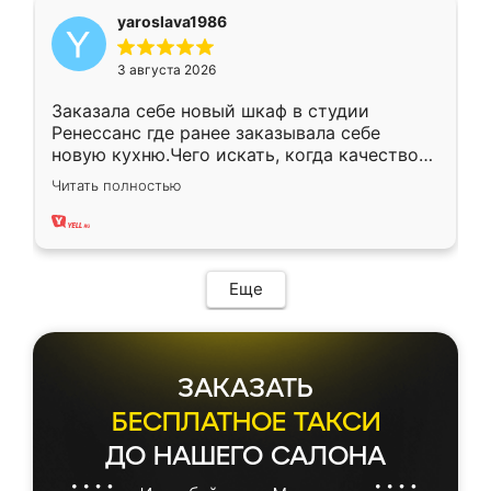
yaroslava1986
3 августа 2026
Заказала себе новый шкаф в студии
Ренессанс где ранее заказывала себе
новую кухню.Чего искать, когда качеством
вполне довольна. Служит кухня уже почти
Читать полностью
два года, нареканий нет.
Еще
ЗАКАЗАТЬ
БЕСПЛАТНОЕ ТАКСИ
ДО НАШЕГО САЛОНА