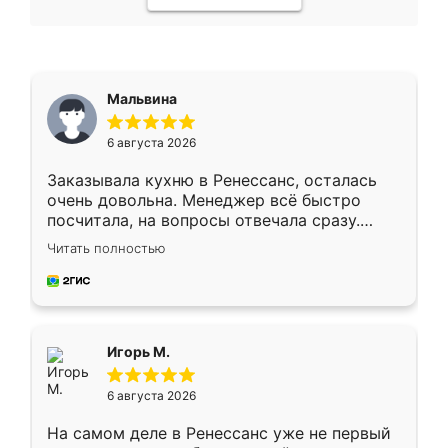
Мальвина
6 августа 2026
Заказывала кухню в Ренессанс, осталась
очень довольна. Менеджер всё быстро
посчитала, на вопросы отвечала сразу.
Замерщик приехал в субботу, подошёл к
Читать полностью
делу со всей ответственностью. Собрали
за день, ребята работали аккуратно, даже
пыли почти не было. Качество отличное,
ящики ходят плавно, ничего не скрипит.
Всё подошло как влитое.
Игорь М.
6 августа 2026
На самом деле в Ренессанс уже не первый