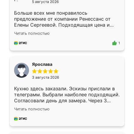
5 августа 2026
Больше всех мне понравилось
предложение от компании Ренессанс от
Елены Сергеевой. Подходяшщая цена и
короткие сроки изготовления. Приехавший
Читать полностью
для замера сотрудник Владислав
предложил по моему эскизу самый
1
подходящий вариант шкафа. Немного его
видоизменил, получилось даже лучше, чем
я хотела.
Ярослава
3 августа 2026
Кухню здесь заказали. Эскизы прислали в
телеграмм. Выбрали наиболее подходящий.
Согласовали день для замера. Через 3
недели кухня была уже готова. Остались
Читать полностью
довольны работой. Спасибо Ренессанс
мебель за качественную работу!