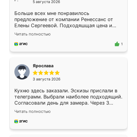
5 августа 2026
Больше всех мне понравилось
предложение от компании Ренессанс от
Елены Сергеевой. Подходяшщая цена и
короткие сроки изготовления. Приехавший
Читать полностью
для замера сотрудник Владислав
предложил по моему эскизу самый
1
подходящий вариант шкафа. Немного его
видоизменил, получилось даже лучше, чем
я хотела.
Ярослава
3 августа 2026
Кухню здесь заказали. Эскизы прислали в
телеграмм. Выбрали наиболее подходящий.
Согласовали день для замера. Через 3
недели кухня была уже готова. Остались
Читать полностью
довольны работой. Спасибо Ренессанс
мебель за качественную работу!