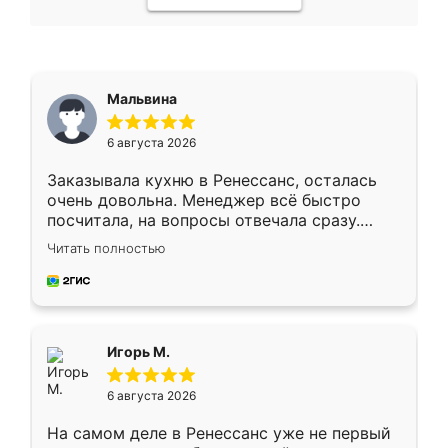
Мальвина
6 августа 2026
Заказывала кухню в Ренессанс, осталась
очень довольна. Менеджер всё быстро
посчитала, на вопросы отвечала сразу.
Замерщик приехал в субботу, подошёл к
Читать полностью
делу со всей ответственностью. Собрали
за день, ребята работали аккуратно, даже
пыли почти не было. Качество отличное,
ящики ходят плавно, ничего не скрипит.
Всё подошло как влитое.
Игорь М.
6 августа 2026
На самом деле в Ренессанс уже не первый