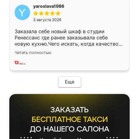
yaroslava1986
3 августа 2026
Заказала себе новый шкаф в студии
Ренессанс где ранее заказывала себе
новую кухню.Чего искать, когда качеством
вполне довольна. Служит кухня уже почти
Читать полностью
два года, нареканий нет.
Еще
ЗАКАЗАТЬ
БЕСПЛАТНОЕ ТАКСИ
ДО НАШЕГО САЛОНА