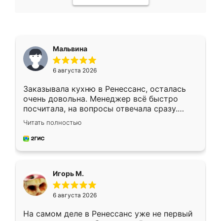
Мальвина
6 августа 2026
Заказывала кухню в Ренессанс, осталась
очень довольна. Менеджер всё быстро
посчитала, на вопросы отвечала сразу.
Замерщик приехал в субботу, подошёл к
Читать полностью
делу со всей ответственностью. Собрали
за день, ребята работали аккуратно, даже
пыли почти не было. Качество отличное,
ящики ходят плавно, ничего не скрипит.
Всё подошло как влитое.
Игорь М.
6 августа 2026
На самом деле в Ренессанс уже не первый