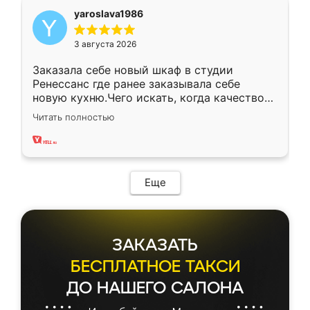
yaroslava1986
3 августа 2026
Заказала себе новый шкаф в студии
Ренессанс где ранее заказывала себе
новую кухню.Чего искать, когда качеством
вполне довольна. Служит кухня уже почти
Читать полностью
два года, нареканий нет.
Еще
ЗАКАЗАТЬ
БЕСПЛАТНОЕ ТАКСИ
ДО НАШЕГО САЛОНА