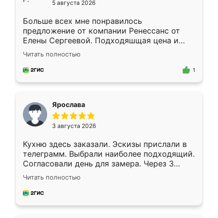
5 августа 2026
Больше всех мне понравилось
предложение от компании Ренессанс от
Елены Сергеевой. Подходяшщая цена и
короткие сроки изготовления. Приехавший
Читать полностью
для замера сотрудник Владислав
предложил по моему эскизу самый
1
подходящий вариант шкафа. Немного его
видоизменил, получилось даже лучше, чем
я хотела.
Ярослава
3 августа 2026
Кухню здесь заказали. Эскизы прислали в
телеграмм. Выбрали наиболее подходящий.
Согласовали день для замера. Через 3
недели кухня была уже готова. Остались
Читать полностью
довольны работой. Спасибо Ренессанс
мебель за качественную работу!