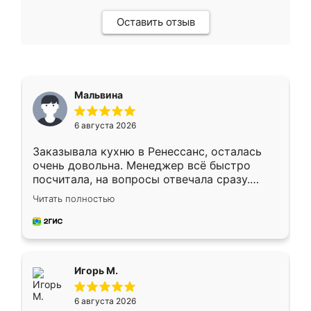
Оставить отзыв
Мальвина
6 августа 2026
Заказывала кухню в Ренессанс, осталась
очень довольна. Менеджер всё быстро
посчитала, на вопросы отвечала сразу.
Замерщик приехал в субботу, подошёл к
Читать полностью
делу со всей ответственностью. Собрали
за день, ребята работали аккуратно, даже
пыли почти не было. Качество отличное,
ящики ходят плавно, ничего не скрипит.
Всё подошло как влитое.
Игорь М.
6 августа 2026