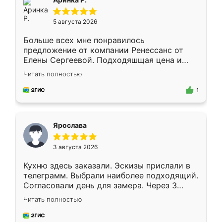
5 августа 2026
Больше всех мне понравилось
предложение от компании Ренессанс от
Елены Сергеевой. Подходяшщая цена и
короткие сроки изготовления. Приехавший
Читать полностью
для замера сотрудник Владислав
предложил по моему эскизу самый
1
подходящий вариант шкафа. Немного его
видоизменил, получилось даже лучше, чем
я хотела.
Ярослава
3 августа 2026
Кухню здесь заказали. Эскизы прислали в
телеграмм. Выбрали наиболее подходящий.
Согласовали день для замера. Через 3
недели кухня была уже готова. Остались
Читать полностью
довольны работой. Спасибо Ренессанс
мебель за качественную работу!