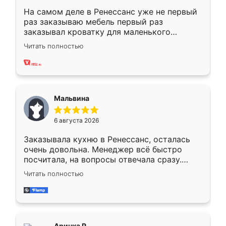
На самом деле в Ренессанс уже не первый
раз заказываю мебель первый раз
заказывал кроватку для маленького
ребёнка при его рождении ,во второй раз
Читать полностью
заказал шкаф-купе. По качеству очень
хорошее сборка достаточно быстрая,
также адекватные цены. До этого
сравнивал с разными конкурентами в этом
сегменте ,выбор у конкурентов куда
Мальвина
меньше, здесь же он более разнообразный.
Мне нравится ,если что-то потребуется из
6 августа 2026
мебели буду заказывать только здесь.
Заказывала кухню в Ренессанс, осталась
очень довольна. Менеджер всё быстро
посчитала, на вопросы отвечала сразу.
Замерщик приехал в субботу, подошёл к
Читать полностью
делу со всей ответственностью. Собрали
за день, ребята работали аккуратно, даже
пыли почти не было. Качество отличное,
ящики ходят плавно, ничего не скрипит.
Всё подошло как влитое.
Аринка Р.