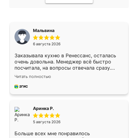
Мальвина
6 августа 2026
Заказывала кухню в Ренессанс, осталась
очень довольна. Менеджер всё быстро
посчитала, на вопросы отвечала сразу.
Замерщик приехал в субботу, подошёл к
Читать полностью
делу со всей ответственностью. Собрали
за день, ребята работали аккуратно, даже
пыли почти не было. Качество отличное,
ящики ходят плавно, ничего не скрипит.
Всё подошло как влитое.
Аринка Р.
5 августа 2026
Больше всех мне понравилось