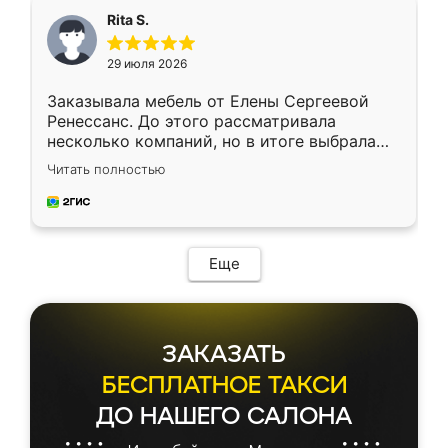
Rita S.
29 июля 2026
Заказывала мебель от Елены Сергеевой
Ренессанс. До этого рассматривала
несколько компаний, но в итоге выбрала
эту. Сначала обговорили условия, потом
Читать полностью
приехал замерщик, всё спокойно объяснил
и снял размеры. Изготовили в срок, с
доставкой тоже никаких проблем не
возникло. Сборку выполнили аккуратно,
мебель сразу встала на свое место без
Еще
каких-либо доработок. Качеством осталась
довольна, все выглядит так, как и ожидала.
ЗАКАЗАТЬ
БЕСПЛАТНОЕ ТАКСИ
ДО НАШЕГО САЛОНА