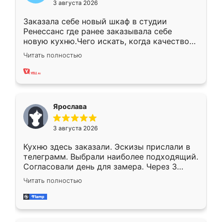
3 августа 2026
Заказала себе новый шкаф в студии
Ренессанс где ранее заказывала себе
новую кухню.Чего искать, когда качеством
вполне довольна. Служит кухня уже почти
Читать полностью
два года, нареканий нет.
Ярослава
3 августа 2026
Кухню здесь заказали. Эскизы прислали в
телеграмм. Выбрали наиболее подходящий.
Согласовали день для замера. Через 3
недели кухня была уже готова. Остались
Читать полностью
довольны работой. Спасибо Ренессанс
мебель за качественную работу!