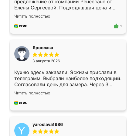
предложение от компании Ренессанс от
Елены Сергеевой. Подходяшщая цена и
короткие сроки изготовления. Приехавший
Читать полностью
для замера сотрудник Владислав
предложил по моему эскизу самый
1
подходящий вариант шкафа. Немного его
видоизменил, получилось даже лучше, чем
я хотела.
Ярослава
3 августа 2026
Кухню здесь заказали. Эскизы прислали в
телеграмм. Выбрали наиболее подходящий.
Согласовали день для замера. Через 3
недели кухня была уже готова. Остались
Читать полностью
довольны работой. Спасибо Ренессанс
мебель за качественную работу!
yaroslava1986