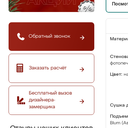
Посмот
Обратный звонок
Матери
Стенова
фотопе
Заказать расчёт
Цвет:
н
Бесплатный вызов
дизайнера-
Сушка д
замерщика
Подъем
Blum (А