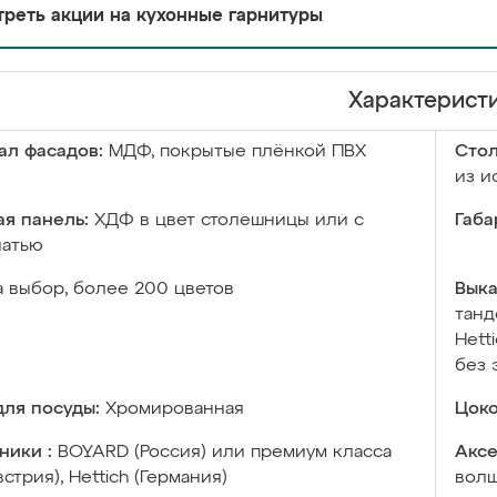
реть акции на кухонные гарнитуры
Характерист
ал фасадов:
МДФ, покрытые плёнкой ПВХ
Сто
из и
я панель:
ХДФ в цвет столешницы или с
Габа
чатью
а выбор, более 200 цветов
Выка
танд
Hett
без 
ля посуды:
Хромированная
Цоко
ники :
BOYARD (Россия) или премиум класса
Аксе
встрия), Hettich (Германия)
волш