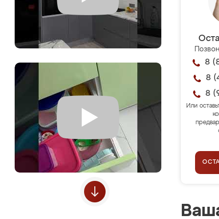
Оста
Позвон
8 (
8 (
8 (
Или оставь
ко
предвар
ОСТ
Ваша