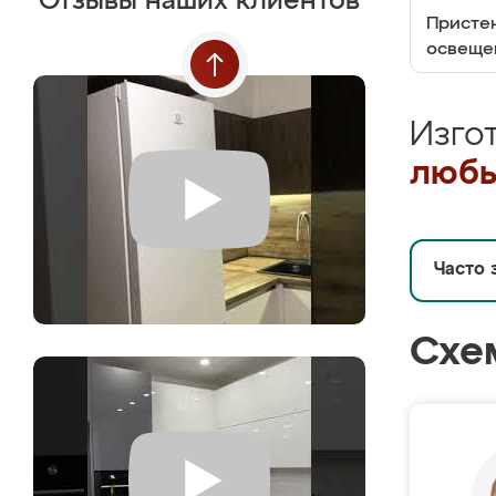
Отзывы наших клиентов
Пристен
освеще
Изго
любы
Часто 
Схе