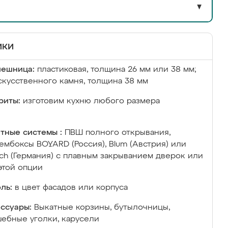
▼
ики
лешница:
пластиковая, толщина 26 мм или 38 мм;
скусственного камня, толщина 38 мм
риты:
изготовим кухню любого размера
тные системы :
ПВШ полного открывания,
ембоксы BOYARD (Россия), Blum (Австрия) или
ich (Германия) с плавным закрыванием дверок или
этой опции
ль:
в цвет фасадов или корпуса
ссуары:
Выкатные корзины, бутылочницы,
ебные уголки, карусели