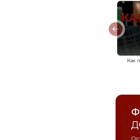
Как 
Ф
Д
Ост