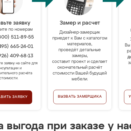
вьте заявку
Замер и расчет
ите по номерам
Дизайнер-замерщик
800) 511-89-55
приедет к Вам с каталогом
материалов,
Вы
495) 665-24-01
проведёт детальные
р
926) 409-68-13
замеры,
д
составит проект и сделает
з
те заявку на сайте для
окончательный расчёт
нсультации и
стоимости Вашей будущей
ительного расчёта
стоимости.
мебели.
ВЫЗВАТЬ ЗАМЕРЩИКА
АВИТЬ ЗАЯВКУ
 выгода при заказе у на