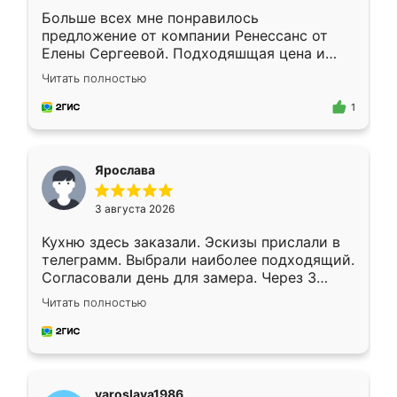
Больше всех мне понравилось
предложение от компании Ренессанс от
Елены Сергеевой. Подходяшщая цена и
короткие сроки изготовления. Приехавший
Читать полностью
для замера сотрудник Владислав
предложил по моему эскизу самый
1
подходящий вариант шкафа. Немного его
видоизменил, получилось даже лучше, чем
я хотела.
Ярослава
3 августа 2026
Кухню здесь заказали. Эскизы прислали в
телеграмм. Выбрали наиболее подходящий.
Согласовали день для замера. Через 3
недели кухня была уже готова. Остались
Читать полностью
довольны работой. Спасибо Ренессанс
мебель за качественную работу!
yaroslava1986