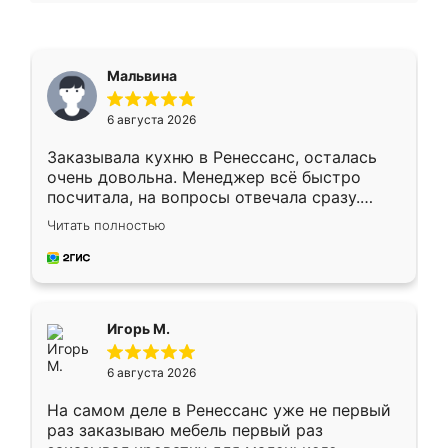
Мальвина
6 августа 2026
Заказывала кухню в Ренессанс, осталась
очень довольна. Менеджер всё быстро
посчитала, на вопросы отвечала сразу.
Замерщик приехал в субботу, подошёл к
Читать полностью
делу со всей ответственностью. Собрали
за день, ребята работали аккуратно, даже
пыли почти не было. Качество отличное,
ящики ходят плавно, ничего не скрипит.
Всё подошло как влитое.
Игорь М.
6 августа 2026
На самом деле в Ренессанс уже не первый
раз заказываю мебель первый раз