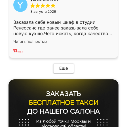
3 августа 2026
Заказала себе новый шкаф в студии
Ренессанс где ранее заказывала себе
новую кухню.Чего искать, когда качеством
вполне довольна. Служит кухня уже почти
Читать полностью
два года, нареканий нет.
Еще
ЗАКАЗАТЬ
БЕСПЛАТНОЕ ТАКСИ
ДО НАШЕГО САЛОНА
Из любой точки Москвы и
Московской области!