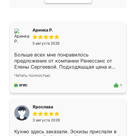
Аринка Р.
5 августа 2026
Больше всех мне понравилось
предложение от компании Ренессанс от
Елены Сергеевой. Подходяшщая цена и
короткие сроки изготовления. Приехавший
Читать полностью
для замера сотрудник Владислав
предложил по моему эскизу самый
1
подходящий вариант шкафа. Немного его
видоизменил, получилось даже лучше, чем
я хотела.
Ярослава
3 августа 2026
Кухню здесь заказали. Эскизы прислали в