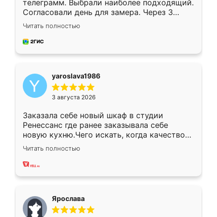
телеграмм. Выбрали наиболее подходящий.
Согласовали день для замера. Через 3
недели кухня была уже готова. Остались
Читать полностью
довольны работой. Спасибо Ренессанс
мебель за качественную работу!
yaroslava1986
3 августа 2026
Заказала себе новый шкаф в студии
Ренессанс где ранее заказывала себе
новую кухню.Чего искать, когда качеством
вполне довольна. Служит кухня уже почти
Читать полностью
два года, нареканий нет.
Ярослава