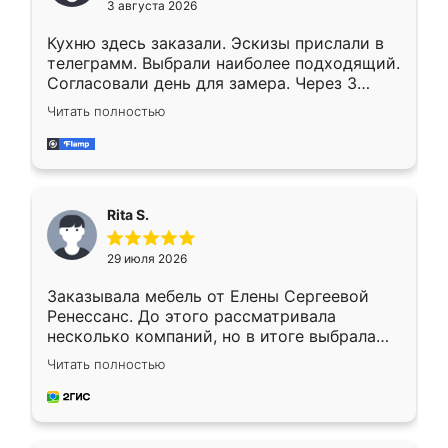
3 августа 2026
Кухню здесь заказали. Эскизы прислали в
телеграмм. Выбрали наиболее подходящий.
Согласовали день для замера. Через 3
недели кухня была уже готова. Остались
Читать полностью
довольны работой. Спасибо Ренессанс
мебель за качественную работу!
Rita S.
29 июля 2026
Заказывала мебель от Елены Сергеевой
Ренессанс. До этого рассматривала
несколько компаний, но в итоге выбрала
эту. Сначала обговорили условия, потом
Читать полностью
приехал замерщик, всё спокойно объяснил
и снял размеры. Изготовили в срок, с
доставкой тоже никаких проблем не
возникло. Сборку выполнили аккуратно,