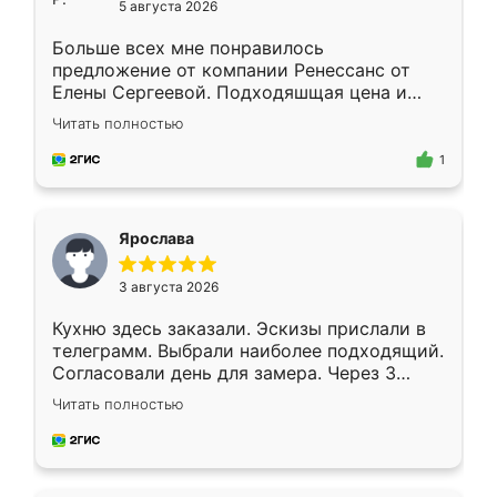
5 августа 2026
Больше всех мне понравилось
предложение от компании Ренессанс от
Елены Сергеевой. Подходяшщая цена и
короткие сроки изготовления. Приехавший
Читать полностью
для замера сотрудник Владислав
предложил по моему эскизу самый
1
подходящий вариант шкафа. Немного его
видоизменил, получилось даже лучше, чем
я хотела.
Ярослава
3 августа 2026
Кухню здесь заказали. Эскизы прислали в
телеграмм. Выбрали наиболее подходящий.
Согласовали день для замера. Через 3
недели кухня была уже готова. Остались
Читать полностью
довольны работой. Спасибо Ренессанс
мебель за качественную работу!