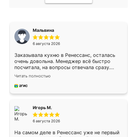
Мальвина
6 августа 2026
Заказывала кухню в Ренессанс, осталась
очень довольна. Менеджер всё быстро
посчитала, на вопросы отвечала сразу.
Замерщик приехал в субботу, подошёл к
Читать полностью
делу со всей ответственностью. Собрали
за день, ребята работали аккуратно, даже
пыли почти не было. Качество отличное,
ящики ходят плавно, ничего не скрипит.
Всё подошло как влитое.
Игорь М.
6 августа 2026
На самом деле в Ренессанс уже не первый