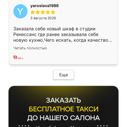
yaroslava1986
3 августа 2026
Заказала себе новый шкаф в студии
Ренессанс где ранее заказывала себе
новую кухню.Чего искать, когда качеством
вполне довольна. Служит кухня уже почти
Читать полностью
два года, нареканий нет.
Еще
ЗАКАЗАТЬ
БЕСПЛАТНОЕ ТАКСИ
ДО НАШЕГО САЛОНА