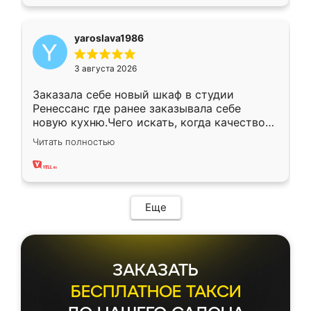
yaroslava1986
3 августа 2026
Заказала себе новый шкаф в студии
Ренессанс где ранее заказывала себе
новую кухню.Чего искать, когда качеством
вполне довольна. Служит кухня уже почти
Читать полностью
два года, нареканий нет.
Еще
ЗАКАЗАТЬ
БЕСПЛАТНОЕ ТАКСИ