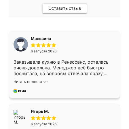
Оставить отзыв
Мальвина
6 августа 2026
Заказывала кухню в Ренессанс, осталась
очень довольна. Менеджер всё быстро
посчитала, на вопросы отвечала сразу.
Замерщик приехал в субботу, подошёл к
Читать полностью
делу со всей ответственностью. Собрали
за день, ребята работали аккуратно, даже
пыли почти не было. Качество отличное,
ящики ходят плавно, ничего не скрипит.
Всё подошло как влитое.
Игорь М.
6 августа 2026