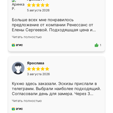
5 августа 2026
Больше всех мне понравилось
предложение от компании Ренессанс от
Елены Сергеевой. Подходяшщая цена и
короткие сроки изготовления. Приехавший
Читать полностью
для замера сотрудник Владислав
предложил по моему эскизу самый
1
подходящий вариант шкафа. Немного его
видоизменил, получилось даже лучше, чем
я хотела.
Ярослава
3 августа 2026
Кухню здесь заказали. Эскизы прислали в
телеграмм. Выбрали наиболее подходящий.
Согласовали день для замера. Через 3
недели кухня была уже готова. Остались
Читать полностью
довольны работой. Спасибо Ренессанс
мебель за качественную работу!