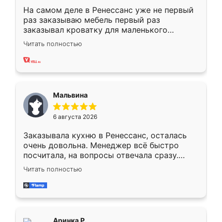
На самом деле в Ренессанс уже не первый
раз заказываю мебель первый раз
заказывал кроватку для маленького
ребёнка при его рождении ,во второй раз
Читать полностью
заказал шкаф-купе. По качеству очень
хорошее сборка достаточно быстрая,
также адекватные цены. До этого
сравнивал с разными конкурентами в этом
сегменте ,выбор у конкурентов куда
Мальвина
меньше, здесь же он более разнообразный.
Мне нравится ,если что-то потребуется из
6 августа 2026
мебели буду заказывать только здесь.
Заказывала кухню в Ренессанс, осталась
очень довольна. Менеджер всё быстро
посчитала, на вопросы отвечала сразу.
Замерщик приехал в субботу, подошёл к
Читать полностью
делу со всей ответственностью. Собрали
за день, ребята работали аккуратно, даже
пыли почти не было. Качество отличное,
ящики ходят плавно, ничего не скрипит.
Всё подошло как влитое.
Аринка Р.