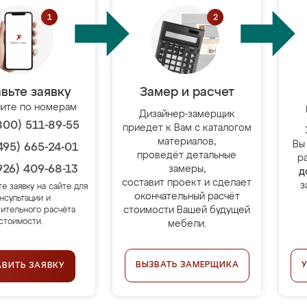
вьте заявку
Замер и расчет
ите по номерам
Дизайнер-замерщик
800) 511-89-55
приедет к Вам с каталогом
материалов,
Вы
495) 665-24-01
проведёт детальные
р
926) 409-68-13
замеры,
д
составит проект и сделает
з
те заявку на сайте для
окончательный расчёт
нсультации и
стоимости Вашей будущей
ительного расчёта
стоимости.
мебели.
ВЫЗВАТЬ ЗАМЕРЩИКА
АВИТЬ ЗАЯВКУ