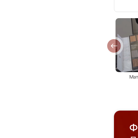
Мат
Ф