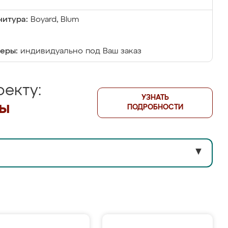
итура:
Boyard, Blum
еры:
индивидуально под Ваш заказ
екту:
УЗНАТЬ
лы
ПОДРОБНОСТИ
▼