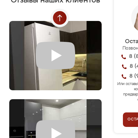
Отзывы наших клиентов
Оста
Позвон
8 (
8 (
8 (
Или оставь
ко
предвар
ОСТ