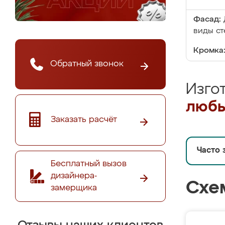
Фасад:
виды ст
Кромка
Обратный звонок
Изго
любы
Заказать расчёт
Часто 
Бесплатный вызов
дизайнера-
Схе
замерщика