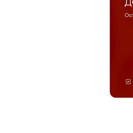
Д
Ост