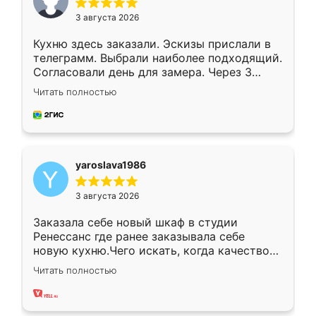
3 августа 2026
Кухню здесь заказали. Эскизы прислали в
телеграмм. Выбрали наиболее подходящий.
Согласовали день для замера. Через 3
недели кухня была уже готова. Остались
Читать полностью
довольны работой. Спасибо Ренессанс
мебель за качественную работу!
yaroslava1986
3 августа 2026
Заказала себе новый шкаф в студии
Ренессанс где ранее заказывала себе
новую кухню.Чего искать, когда качеством
вполне довольна. Служит кухня уже почти
Читать полностью
два года, нареканий нет.