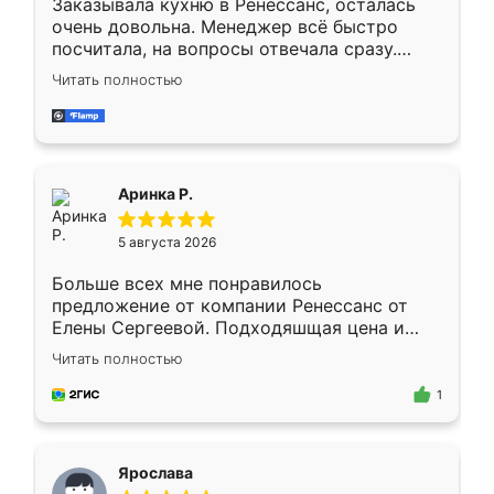
Заказывала кухню в Ренессанс, осталась
очень довольна. Менеджер всё быстро
посчитала, на вопросы отвечала сразу.
Замерщик приехал в субботу, подошёл к
Читать полностью
делу со всей ответственностью. Собрали
за день, ребята работали аккуратно, даже
пыли почти не было. Качество отличное,
ящики ходят плавно, ничего не скрипит.
Всё подошло как влитое.
Аринка Р.
5 августа 2026
Больше всех мне понравилось
предложение от компании Ренессанс от
Елены Сергеевой. Подходяшщая цена и
короткие сроки изготовления. Приехавший
Читать полностью
для замера сотрудник Владислав
предложил по моему эскизу самый
1
подходящий вариант шкафа. Немного его
видоизменил, получилось даже лучше, чем
я хотела.
Ярослава