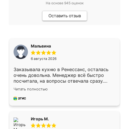
На основе
945
оценок
Оставить отзыв
Мальвина
6 августа 2026
Заказывала кухню в Ренессанс, осталась
очень довольна. Менеджер всё быстро
посчитала, на вопросы отвечала сразу.
Замерщик приехал в субботу, подошёл к
Читать полностью
делу со всей ответственностью. Собрали
за день, ребята работали аккуратно, даже
пыли почти не было. Качество отличное,
ящики ходят плавно, ничего не скрипит.
Всё подошло как влитое.
Игорь М.