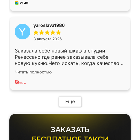
мебель за качественную работу!
yaroslava1986
3 августа 2026
Заказала себе новый шкаф в студии
Ренессанс где ранее заказывала себе
новую кухню.Чего искать, когда качеством
вполне довольна. Служит кухня уже почти
Читать полностью
два года, нареканий нет.
Еще
ЗАКАЗАТЬ
БЕСПЛАТНОЕ ТАКСИ