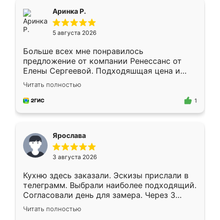
Всё подошло как влитое.
Аринка Р.
5 августа 2026
Больше всех мне понравилось
предложение от компании Ренессанс от
Елены Сергеевой. Подходяшщая цена и
короткие сроки изготовления. Приехавший
Читать полностью
для замера сотрудник Владислав
предложил по моему эскизу самый
1
подходящий вариант шкафа. Немного его
видоизменил, получилось даже лучше, чем
я хотела.
Ярослава
3 августа 2026
Кухню здесь заказали. Эскизы прислали в
телеграмм. Выбрали наиболее подходящий.
Согласовали день для замера. Через 3
недели кухня была уже готова. Остались
Читать полностью
довольны работой. Спасибо Ренессанс