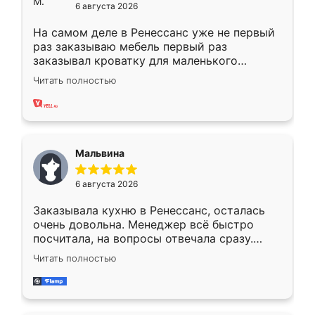
6 августа 2026
На самом деле в Ренессанс уже не первый
раз заказываю мебель первый раз
заказывал кроватку для маленького
ребёнка при его рождении ,во второй раз
Читать полностью
заказал шкаф-купе. По качеству очень
хорошее сборка достаточно быстрая,
также адекватные цены. До этого
сравнивал с разными конкурентами в этом
сегменте ,выбор у конкурентов куда
Мальвина
меньше, здесь же он более разнообразный.
Мне нравится ,если что-то потребуется из
6 августа 2026
мебели буду заказывать только здесь.
Заказывала кухню в Ренессанс, осталась
очень довольна. Менеджер всё быстро
посчитала, на вопросы отвечала сразу.
Замерщик приехал в субботу, подошёл к
Читать полностью
делу со всей ответственностью. Собрали
за день, ребята работали аккуратно, даже
пыли почти не было. Качество отличное,
ящики ходят плавно, ничего не скрипит.