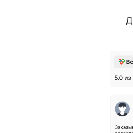
Д
Вс
5.0
из 
Заказыв