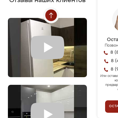
Отзывы наших клиентов
Оста
Позвон
8 (
8 (
8 (
Или оставь
ко
предвар
ОСТ