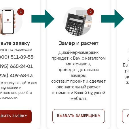
вьте заявку
Замер и расчет
ите по номерам
Дизайнер-замерщик
800) 511-89-55
приедет к Вам с каталогом
материалов,
Вы
495) 665-24-01
проведёт детальные
р
926) 409-68-13
замеры,
д
составит проект и сделает
з
те заявку на сайте для
окончательный расчёт
нсультации и
стоимости Вашей будущей
ительного расчёта
стоимости.
мебели.
ВЫЗВАТЬ ЗАМЕРЩИКА
АВИТЬ ЗАЯВКУ