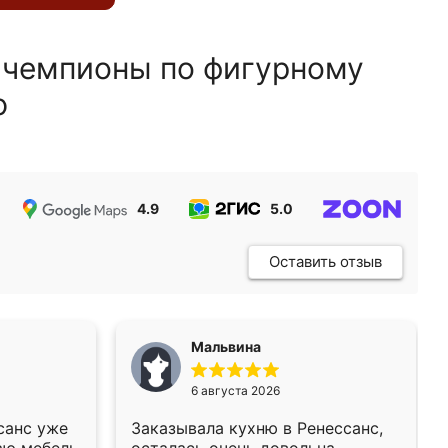
 чемпионы по фигурному
ю
4.9
5.0
5.0
Оставить отзыв
Мальвина
6 августа 2026
санс уже
Заказывала кухню в Ренессанс,