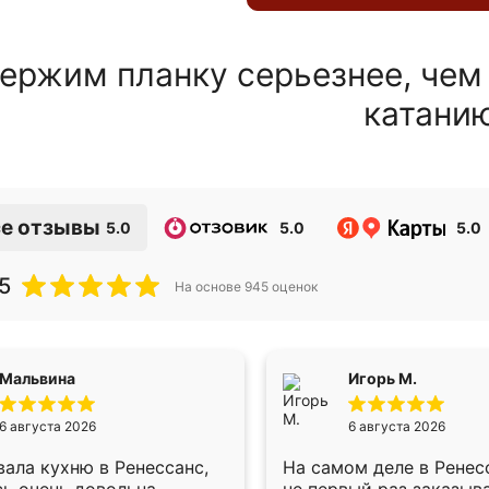
ержим планку серьезнее, чем
катани
е отзывы
5.0
5.0
5.0
5
На основе
945
оценок
Мальвина
Игорь М.
6 августа 2026
6 августа 2026
ала кухню в Ренессанс,
На самом деле в Ренес