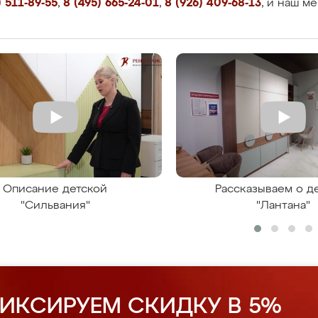
 511-89-55
,
8 (495) 665-24-01
,
8 (926) 409-68-13
, и наш м
Описание детской
Рассказываем о д
"Сильвания"
"Лантана"
ИКСИРУЕМ СКИДКУ В 5%