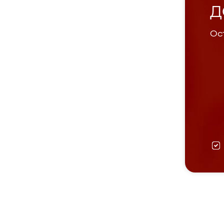
Д
Ост