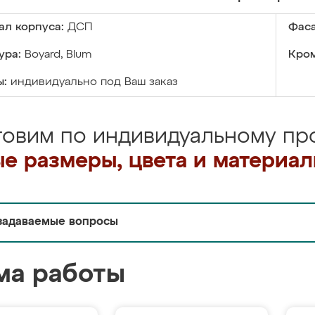
ал корпуса:
ДСП
Фаса
ура:
Boyard, Blum
Кром
ы:
индивидуально под Ваш заказ
товим по индивидуальному про
е размеры, цвета и материа
задаваемые вопросы
ма работы