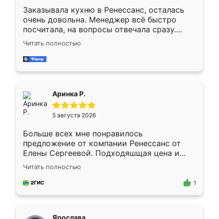
Заказывала кухню в Ренессанс, осталась
очень довольна. Менеджер всё быстро
посчитала, на вопросы отвечала сразу.
Замерщик приехал в субботу, подошёл к
Читать полностью
делу со всей ответственностью. Собрали
за день, ребята работали аккуратно, даже
пыли почти не было. Качество отличное,
ящики ходят плавно, ничего не скрипит.
Всё подошло как влитое.
Аринка Р.
5 августа 2026
Больше всех мне понравилось
предложение от компании Ренессанс от
Елены Сергеевой. Подходяшщая цена и
короткие сроки изготовления. Приехавший
Читать полностью
для замера сотрудник Владислав
предложил по моему эскизу самый
1
подходящий вариант шкафа. Немного его
видоизменил, получилось даже лучше, чем
я хотела.
Ярослава