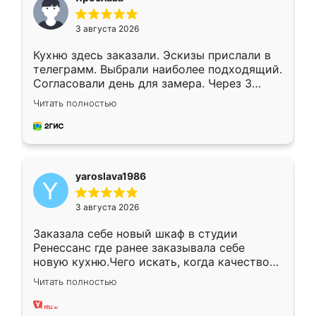
3 августа 2026
Кухню здесь заказали. Эскизы прислали в
телеграмм. Выбрали наиболее подходящий.
Согласовали день для замера. Через 3
недели кухня была уже готова. Остались
Читать полностью
довольны работой. Спасибо Ренессанс
мебель за качественную работу!
yaroslava1986
3 августа 2026
Заказала себе новый шкаф в студии
Ренессанс где ранее заказывала себе
новую кухню.Чего искать, когда качеством
вполне довольна. Служит кухня уже почти
Читать полностью
два года, нареканий нет.