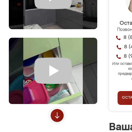
Оста
Позвон
8 (
8 (
8 (
Или оставь
ко
предвар
ОСТ
Ваша