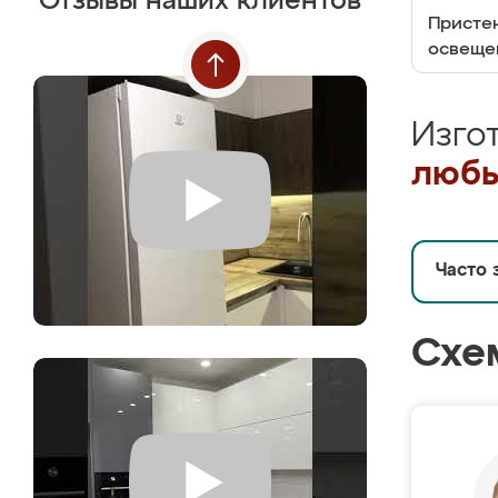
Отзывы наших клиентов
Пристен
освеще
Изго
любы
Часто 
Схе