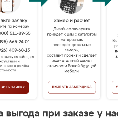
вьте заявку
Замер и расчет
ите по номерам
Дизайнер-замерщик
800) 511-89-55
приедет к Вам с каталогом
материалов,
Вы
495) 665-24-01
проведёт детальные
р
926) 409-68-13
замеры,
д
составит проект и сделает
з
те заявку на сайте для
окончательный расчёт
нсультации и
стоимости Вашей будущей
ительного расчёта
стоимости.
мебели.
ВЫЗВАТЬ ЗАМЕРЩИКА
АВИТЬ ЗАЯВКУ
 выгода при заказе у на