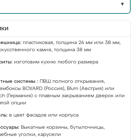
▼
ики
лешница:
пластиковая, толщина 26 мм или 38 мм;
скусственного камня, толщина 38 мм
риты:
изготовим кухню любого размера
тные системы :
ПВШ полного открывания,
ембоксы BOYARD (Россия), Blum (Австрия) или
ich (Германия) с плавным закрыванием дверок или
этой опции
ль:
в цвет фасадов или корпуса
ссуары:
Выкатные корзины, бутылочницы,
ебные уголки, карусели