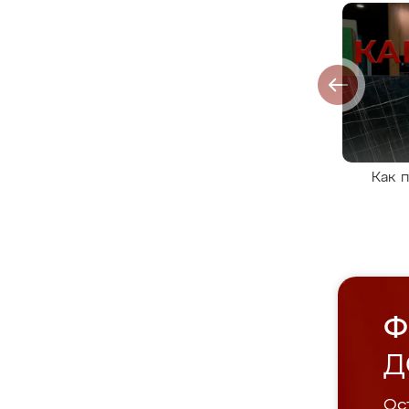
Как 
Ф
Д
Ост