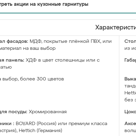
реть акции на кухонные гарнитуры
Характерист
ал фасадов:
МДФ, покрытые плёнкой ПВХ, или
Сто
материал на ваш выбор
из и
я панель:
ХДФ в цвет столешницы или с
Габа
чатью
а выбор, более 300 цветов
Выка
танд
Hett
без 
ля посуды:
Хромированная
Цоко
ники :
BOYARD (Россия) или премиум класса
Аксе
встрия), Hettich (Германия)
волш