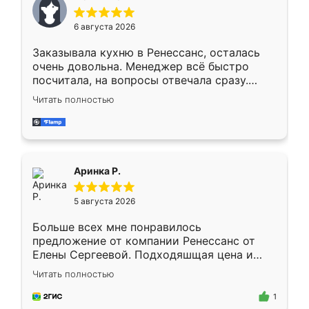
меньше, здесь же он более разнообразный.
Мне нравится ,если что-то потребуется из
6 августа 2026
мебели буду заказывать только здесь.
Заказывала кухню в Ренессанс, осталась
очень довольна. Менеджер всё быстро
посчитала, на вопросы отвечала сразу.
Замерщик приехал в субботу, подошёл к
Читать полностью
делу со всей ответственностью. Собрали
за день, ребята работали аккуратно, даже
пыли почти не было. Качество отличное,
ящики ходят плавно, ничего не скрипит.
Всё подошло как влитое.
Аринка Р.
5 августа 2026
Больше всех мне понравилось
предложение от компании Ренессанс от
Елены Сергеевой. Подходяшщая цена и
короткие сроки изготовления. Приехавший
Читать полностью
для замера сотрудник Владислав
предложил по моему эскизу самый
1