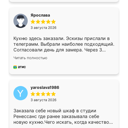
подходящий вариант шкафа. Немного его
видоизменил, получилось даже лучше, чем
я хотела.
Ярослава
3 августа 2026
Кухню здесь заказали. Эскизы прислали в
телеграмм. Выбрали наиболее подходящий.
Согласовали день для замера. Через 3
недели кухня была уже готова. Остались
Читать полностью
довольны работой. Спасибо Ренессанс
мебель за качественную работу!
yaroslava1986
3 августа 2026
Заказала себе новый шкаф в студии
Ренессанс где ранее заказывала себе
новую кухню.Чего искать, когда качеством
вполне довольна. Служит кухня уже почти