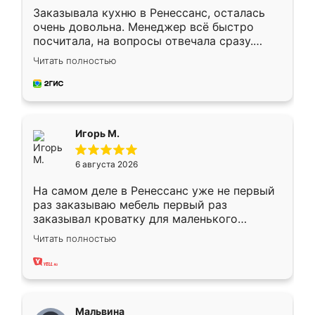
Заказывала кухню в Ренессанс, осталась
очень довольна. Менеджер всё быстро
посчитала, на вопросы отвечала сразу.
Замерщик приехал в субботу, подошёл к
Читать полностью
делу со всей ответственностью. Собрали
за день, ребята работали аккуратно, даже
пыли почти не было. Качество отличное,
ящики ходят плавно, ничего не скрипит.
Всё подошло как влитое.
Игорь М.
6 августа 2026
На самом деле в Ренессанс уже не первый
раз заказываю мебель первый раз
заказывал кроватку для маленького
ребёнка при его рождении ,во второй раз
Читать полностью
заказал шкаф-купе. По качеству очень
хорошее сборка достаточно быстрая,
также адекватные цены. До этого
сравнивал с разными конкурентами в этом
сегменте ,выбор у конкурентов куда
Мальвина