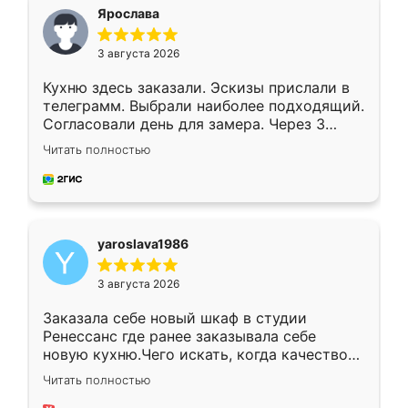
я хотела.
Ярослава
3 августа 2026
Кухню здесь заказали. Эскизы прислали в
телеграмм. Выбрали наиболее подходящий.
Согласовали день для замера. Через 3
недели кухня была уже готова. Остались
Читать полностью
довольны работой. Спасибо Ренессанс
мебель за качественную работу!
yaroslava1986
3 августа 2026
Заказала себе новый шкаф в студии
Ренессанс где ранее заказывала себе
новую кухню.Чего искать, когда качеством
вполне довольна. Служит кухня уже почти
Читать полностью
два года, нареканий нет.