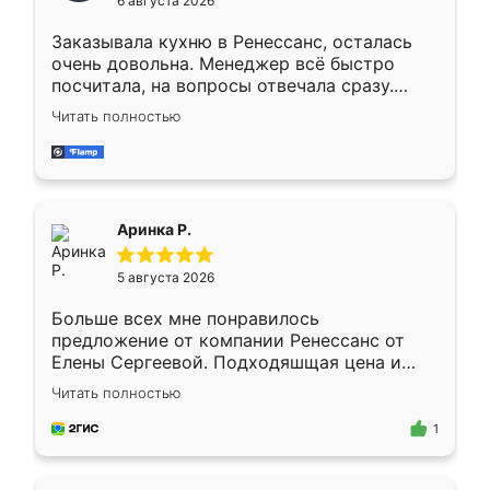
6 августа 2026
мебели буду заказывать только здесь.
Заказывала кухню в Ренессанс, осталась
очень довольна. Менеджер всё быстро
посчитала, на вопросы отвечала сразу.
Замерщик приехал в субботу, подошёл к
Читать полностью
делу со всей ответственностью. Собрали
за день, ребята работали аккуратно, даже
пыли почти не было. Качество отличное,
ящики ходят плавно, ничего не скрипит.
Всё подошло как влитое.
Аринка Р.
5 августа 2026
Больше всех мне понравилось
предложение от компании Ренессанс от
Елены Сергеевой. Подходяшщая цена и
короткие сроки изготовления. Приехавший
Читать полностью
для замера сотрудник Владислав
предложил по моему эскизу самый
1
подходящий вариант шкафа. Немного его
видоизменил, получилось даже лучше, чем